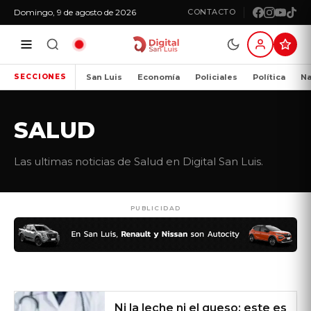
Domingo, 9 de agosto de 2026
CONTACTO
San Luis
Economía
Policiales
Política
Na
SECCIONES
SALUD
Las ultimas noticias de Salud en Digital San Luis.
PUBLICIDAD
Ni la leche ni el queso: este es