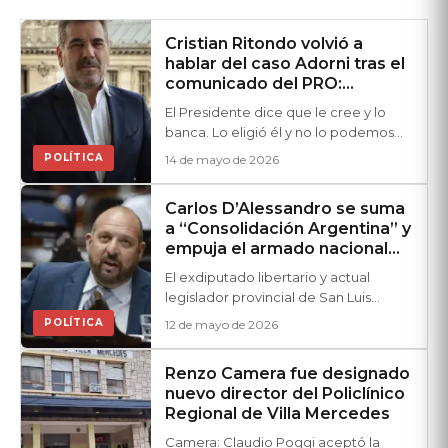
Cristian Ritondo volvió a
hablar del caso Adorni tras el
comunicado del PRO:
“Argentina necesita que no
El Presidente dice que le cree y lo
haya ruido”
banca. Lo eligió él y no lo podemos
sacar nosotros”, aseguró con
POLÍTICA
14 de mayo de 2026
respecto a la investigación contra el
jefe de Gabinete. Además, el
Carlos D’Alessandro se suma
dirigente habló del futuro político del
a “Consolidación Argentina” y
partido amarillo.
empuja el armado nacional
de Dante Gebel
El exdiputado libertario y actual
legislador provincial de San Luis
oficializó su incorporación al espacio
POLÍTICA
12 de mayo de 2026
político-cultural que impulsa al pastor.
Renzo Camera fue designado
nuevo director del Policlínico
Regional de Villa Mercedes
Camera: Claudio Poggi aceptó la