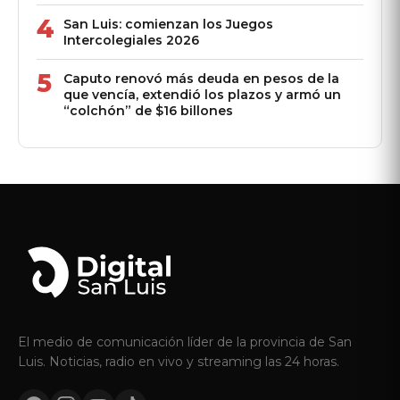
4
San Luis: comienzan los Juegos
Intercolegiales 2026
5
Caputo renovó más deuda en pesos de la
que vencía, extendió los plazos y armó un
“colchón” de $16 billones
El medio de comunicación líder de la provincia de San
Luis. Noticias, radio en vivo y streaming las 24 horas.