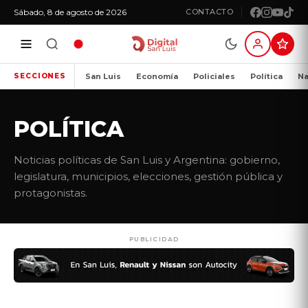
Sábado, 8 de agosto de 2026
CONTACTO
San Luis
Economía
Policiales
Política
Na
SECCIONES
POLÍTICA
Noticias políticas de San Luis y Argentina: gobierno,
legislatura, municipios, elecciones, gestión pública y
protagonistas.
PUBLICIDAD