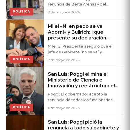
renuncia de Berta Arenas y del
equipo directivo del complejo
POLÍTICA
8 de mayo de 2026
sanitario.
Milei «Ni en pedo se va
Adorni» y Bullrich: «que
presente su declaración
jurada de inmediato”
Milei: El Presidente aseguró que el
jefe de Gabinete “no se va” y
defendió su honestidad. Patricia
POLÍTICA
7 de mayo de 2026
Bullrich pidió una presentación
“inmediata” de los documentos.
San Luis: Poggi elimina el
Ministerio de Ciencia e
Innovación y reestructura el
gabinete
Poggi: El gobernador aceptó la
renuncia de todos los funcionarios
políticos del área y avanzará con una
POLÍTICA
6 de mayo de 2026
nueva ley de ministerios.
San Luis: Poggi pidió la
renuncia a todo su gabinete y