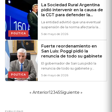
La Sociedad Rural Argentina
pidió intervenir en la causa de
la CGT para defender la
reforma laboral
La entidad advirtió que una eventual
suspensión de la norma afectaría la
previsibilidad jurídica y el
POLÍTICA
5 de mayo de 2026
funcionamiento del sector
agropecuario.
Fuerte reordenamiento en
San Luis: Poggi pidió la
renuncia de todo su gabinete
El gobernador de San Luis pidió la
renuncia de todo su gabinete y
anunció el envío de una ley para
POLÍTICA
5 de mayo de 2026
reducir cargos políticos y avanzar en
una reorganización del Estado
provincial.
« Anterior
1
2
3
4
5
Siguiente »
PUBLICIDAD