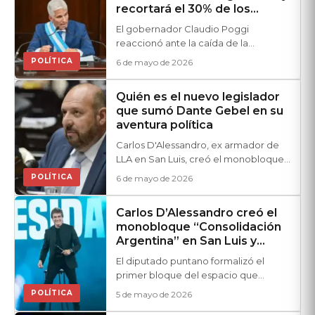
recortará el 30% de los
cargos políticos
El gobernador Claudio Poggi
reaccionó ante la caída de la
coparticipación y la presión de su
POLÍTICA
6 de mayo de 2026
aliado, Adolfo Rodríguez Saá, quien
reclamó aumentos salariales. El
Quién es el nuevo legislador
mandatario enviará una nueva Ley de
que sumó Dante Gebel en su
Ministerios para profundizar el ajuste.
aventura política
Carlos D'Alessandro, ex armador de
LLA en San Luis, creó el monobloque
"Consolidación Argentina" y da el
POLÍTICA
6 de mayo de 2026
primer paso federal del espacio.
Carlos D’Alessandro creó el
monobloque “Consolidación
Argentina” en San Luis y
avanza el espacio que
El diputado puntano formalizó el
impulsa a Dante Gebel
primer bloque del espacio que
promueve al pastor para 2027 y marca
POLÍTICA
5 de mayo de 2026
su desembarco institucional.