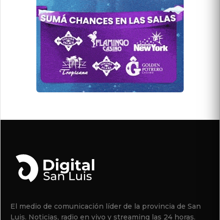
El medio de comunicación líder de la provincia de San
Luis. Noticias, radio en vivo y streaming las 24 horas.