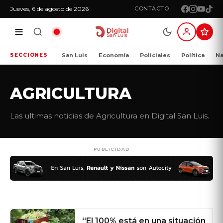
Jueves, 6 de agosto de 2026
CONTACTO
San Luis
Economía
Policiales
Política
Na
SECCIONES
AGRICULTURA
Las ultimas noticias de Agricultura en Digital San Luis.
PUBLICIDAD
“El 100% está en una situación