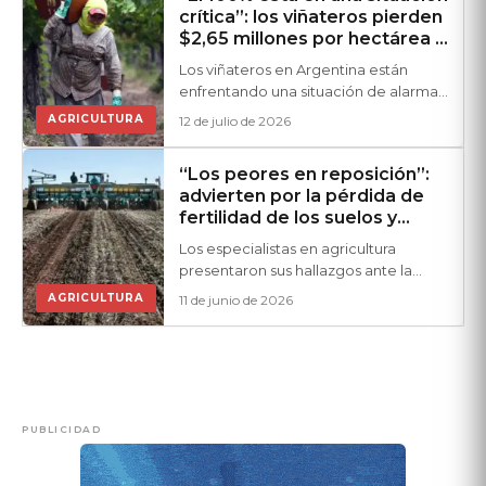
crítica”: los viñateros pierden
$2,65 millones por hectárea y
muchos podrían abandonar
Los viñateros en Argentina están
todo
enfrentando una situación de alarma
debido a las significativas pérdidas
AGRICULTURA
12 de julio de 2026
económicas. Actualmente, estas
pérdidas ascienden a $2,65 millones
“Los peores en reposición”:
por hectárea,...
advierten por la pérdida de
fertilidad de los suelos y
presentan un proyecto para
Los especialistas en agricultura
impulsar la inversión en
presentaron sus hallazgos ante la
fertilizantes
Comisión de Agricultura de la Cámara
AGRICULTURA
11 de junio de 2026
de Diputados, destacando el
deterioro de la fertilidad en los...
PUBLICIDAD