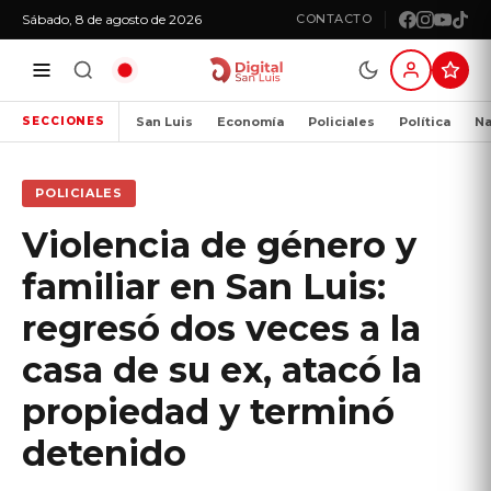
Sábado, 8 de agosto de 2026
CONTACTO
San Luis
Economía
Policiales
Política
Na
SECCIONES
POLICIALES
Violencia de género y
familiar en San Luis:
regresó dos veces a la
casa de su ex, atacó la
propiedad y terminó
detenido