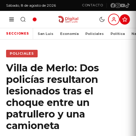
Sábado, 8 de agosto de 2026
CONTACTO
San Luis
Economía
Policiales
Política
Na
SECCIONES
POLICIALES
Villa de Merlo: Dos
policías resultaron
lesionados tras el
choque entre un
patrullero y una
camioneta