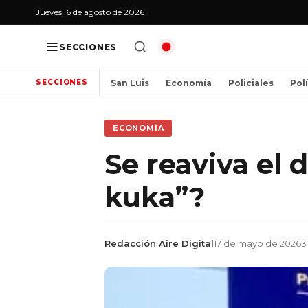
Jueves, 6 de agosto de 2026
SECCIONES
San Luis
Economía
Policiales
Pol
SECCIONES
ECONOMÍA
Se reaviva el 
kuka”?
Redacción Aire Digital
17 de mayo de 2026
3