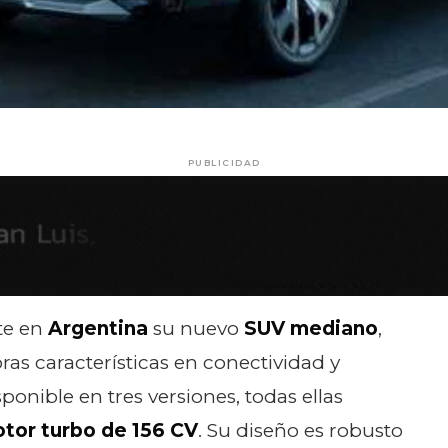
PUBLICIDAD
te en
Argentina
su nuevo
SUV mediano
,
as características en conectividad y
ponible en tres versiones, todas ellas
tor turbo de 156 CV
. Su diseño es robusto