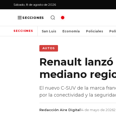
Sábado, 8 de agosto de 2026
SECCIONES
San Luis
Economía
Policiales
Pol
SECCIONES
AUTOS
Renault lanzó
mediano regi
El nuevo C-SUV de la marca franc
por la conectividad y la segurida
Redacción Aire Digital
14 de mayo de 2026
2