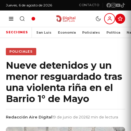
Jueves, 6 de agosto de 2026
CONTACTO
San Luis
Economía
Policiales
Política
Na
SECCIONES
POLICIALES
Nueve detenidos y un
menor resguardado tras
una violenta riña en el
Barrio 1° de Mayo
Redacción Aire Digital
19 de junio de 2026
2 min de lectura