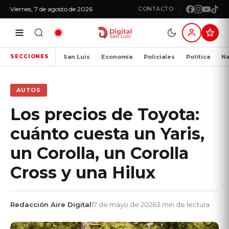
Viernes, 7 de agosto de 2026
CONTACTO
San Luis
Economía
Policiales
Política
Na
SECCIONES
AUTOS
Los precios de Toyota:
cuánto cuesta un Yaris,
un Corolla, un Corolla
Cross y una Hilux
Redacción Aire Digital
17 de mayo de 2026
3 min de lectura