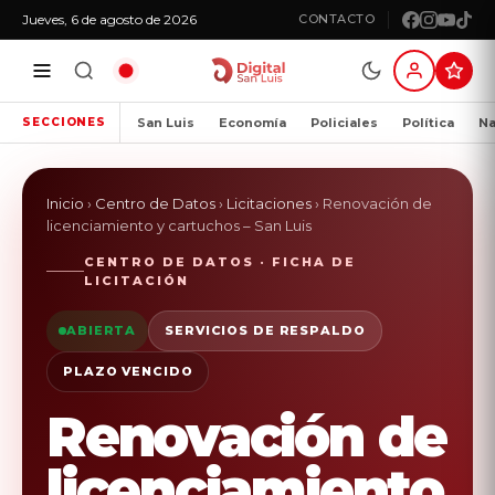
Jueves, 6 de agosto de 2026
CONTACTO
San Luis
Economía
Policiales
Política
Na
SECCIONES
Inicio
›
Centro de Datos
›
Licitaciones
›
Renovación de
licenciamiento y cartuchos – San Luis
CENTRO DE DATOS · FICHA DE
LICITACIÓN
ABIERTA
SERVICIOS DE RESPALDO
PLAZO VENCIDO
Renovación de
licenciamiento