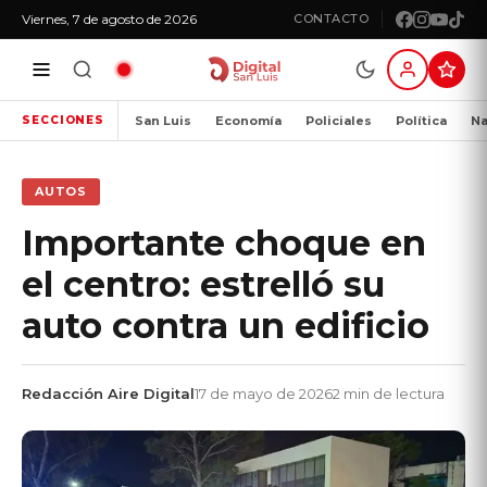
Viernes, 7 de agosto de 2026
CONTACTO
San Luis
Economía
Policiales
Política
Na
SECCIONES
AUTOS
Importante choque en
el centro: estrelló su
auto contra un edificio
Redacción Aire Digital
17 de mayo de 2026
2 min de lectura