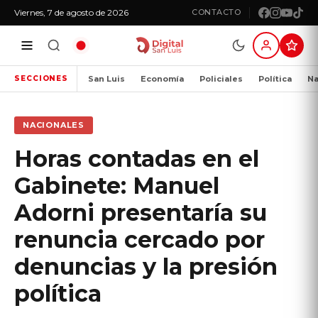
Viernes, 7 de agosto de 2026
CONTACTO
San Luis
Economía
Policiales
Política
Na
SECCIONES
NACIONALES
Horas contadas en el
Gabinete: Manuel
Adorni presentaría su
renuncia cercado por
denuncias y la presión
política