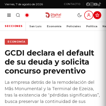
Viernes, 7 de agosto de 2026
CONTACTO
San Luis
Economía
Policiales
Política
Na
SECCIONES
ECONOMÍA
GCDI declara el default
de su deuda y solicita
concurso preventivo
La empresa detrás de la remodelación del
Mâs Monumental y la Terminal de Ezeiza,
tras la existencia de “pérdidas significativas”,
busca preservar la continuidad de sus