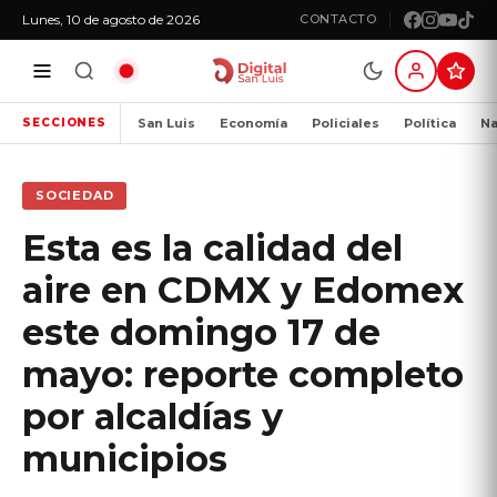
Lunes, 10 de agosto de 2026
CONTACTO
San Luis
Economía
Policiales
Política
Na
SECCIONES
SOCIEDAD
Esta es la calidad del
aire en CDMX y Edomex
este domingo 17 de
mayo: reporte completo
por alcaldías y
municipios