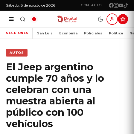
Sábado, 8 de agosto de 2026
CONTACTO
San Luis
Economía
Policiales
Política
Na
SECCIONES
AUTOS
El Jeep argentino
cumple 70 años y lo
celebran con una
muestra abierta al
público con 100
vehículos