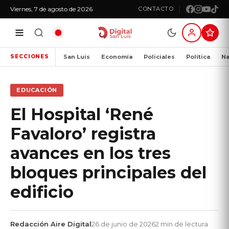
Viernes, 7 de agosto de 2026
CONTACTO
San Luis
Economía
Policiales
Política
Na
SECCIONES
EDUCACIÓN
El Hospital ‘René
Favaloro’ registra
avances en los tres
bloques principales del
edificio
Redacción Aire Digital
26 de junio de 2026
2 min de lectura