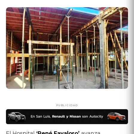
PUBLICIDAD
El Hospital
‘René Favaloro’
avanza