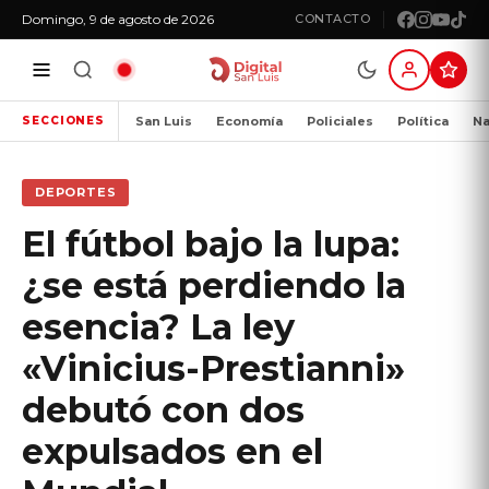
Domingo, 9 de agosto de 2026
CONTACTO
San Luis
Economía
Policiales
Política
Na
SECCIONES
DEPORTES
El fútbol bajo la lupa:
¿se está perdiendo la
esencia? La ley
«Vinicius-Prestianni»
debutó con dos
expulsados en el