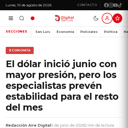
Lunes, 10 de agosto de 2026
CONTACTO
San Luis
Economía
Policiales
Política
Na
SECCIONES
ECONOMÍA
El dólar inició junio con
mayor presión, pero los
especialistas prevén
estabilidad para el resto
del mes
Redacción Aire Digital
5 de junio de 2026
2 min de lectura