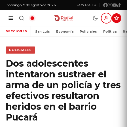
Domingo, 9 de agosto de 2026
CONTACTO
San Luis
Economía
Policiales
Política
Na
SECCIONES
POLICIALES
Dos adolescentes
intentaron sustraer el
arma de un policía y tres
efectivos resultaron
heridos en el barrio
Pucará