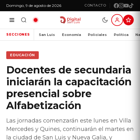
Domingo, 9 de agosto de 2026
CONTACTO
San Luis
Economía
Policiales
Política
Na
SECCIONES
EDUCACIÓN
Docentes de secundaria
iniciarán la capacitación
presencial sobre
Alfabetización
Las jornadas comenzarán este lunes en Villa
Mercedes y Quines, continuarán el martes en
la ciudad de San Luis y Nueva Galia, y