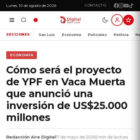
Lunes, 10 de agosto de 2026
CONTACTO
San Luis
Economía
Policiales
Política
Na
SECCIONES
ECONOMÍA
Cómo será el proyecto
de YPF en Vaca Muerta
que anunció una
inversión de US$25.000
millones
Redacción Aire Digital
17 de mayo de 2026
2 min de lectura