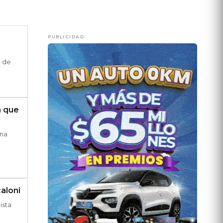
PUBLICIDAD
e de
a que
una
caloni
ista