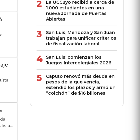
2
La UCCuyo recibió a cerca de
1.000 estudiantes en una
nueva Jornada de Puertas
Abiertas
á
3
San Luis, Mendoza y San Juan
 a
trabajan para unificar criterios
de fiscalización laboral
4
San Luis: comienzan los
Juegos Intercolegiales 2026
zaje
5
Caputo renovó más deuda en
ista
pesos de la que vencía,
extendió los plazos y armó un
“colchón” de $16 billones
»
ada
ficial