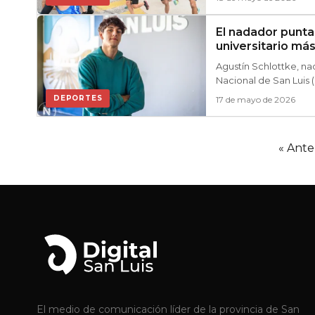
El nadador punta
universitario má
Agustín Schlottke, na
Nacional de San Luis 
certamen...
DEPORTES
17 de mayo de 2026
« Ante
El medio de comunicación líder de la provincia de San