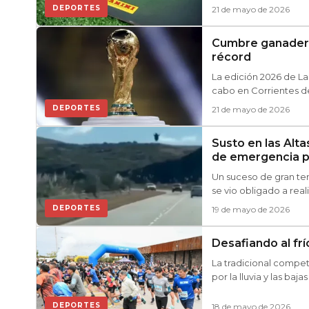
DEPORTES
21 de mayo de 2026
Cumbre ganadera:
récord
La edición 2026 de La
cabo en Corrientes del
DEPORTES
21 de mayo de 2026
Susto en las Alta
de emergencia po
Un suceso de gran te
se vio obligado a real
DEPORTES
19 de mayo de 2026
Desafiando al frí
La tradicional compe
por la lluvia y las ba
de las Olimpiadas de
DEPORTES
18 de mayo de 2026