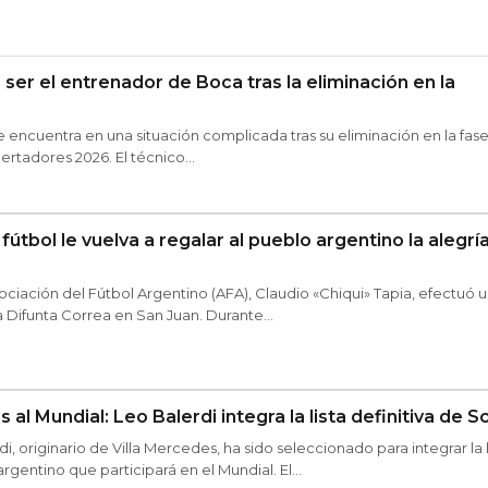
ser el entrenador de Boca tras la eliminación en la
se encuentra en una situación complicada tras su eliminación en la fas
rtadores 2026. El técnico...
fútbol le vuelva a regalar al pueblo argentino la alegrí
sociación del Fútbol Argentino (AFA), Claudio «Chiqui» Tapia, efectuó 
la Difunta Correa en San Juan. Durante...
 al Mundial: Leo Balerdi integra la lista definitiva de S
di, originario de Villa Mercedes, ha sido seleccionado para integrar la l
argentino que participará en el Mundial. El...