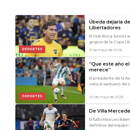
Úbeda dejaría de 
Libertadores
El club Boca Juniors 
grupos de la Copa Libe
DEPORTES
31 de mayo de 2026
“Que este año el 
merece”
El presidente de la A
visita al santuario de 
DEPORTES
30 de mayo de 2026
De Villa Mercedes
El futbolista Leo Baler
definitiva del equipo 