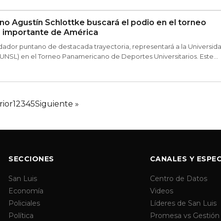
no Agustín Schlottke buscará el podio en el torneo
s importante de América
dador puntano de destacada trayectoria, representará a la Universid
(UNSL) en el Torneo Panamericano de Deportes Universitarios. Este
rior
1
2
3
4
5
Siguiente »
SECCIONES
CANALES Y ESPEC
San Luis
Centro de Datos
Economía
Videos
Policiales
Líderes de San Luis
Política
Promesa vs Gestión