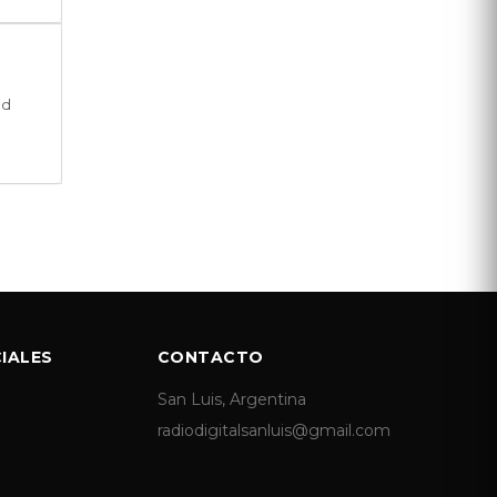
ad
IALES
CONTACTO
San Luis, Argentina
radiodigitalsanluis@gmail.com