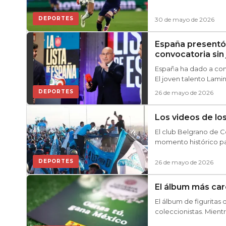
DEPORTES
30 de mayo de 2026
España presentó 
convocatoria sin
España ha dado a cono
El joven talento Lami
DEPORTES
26 de mayo de 2026
Los videos de los
El club Belgrano de 
momento histórico para
DEPORTES
26 de mayo de 2026
El álbum más caro
El álbum de figuritas
coleccionistas. Mientra