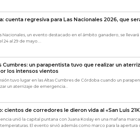
 cuenta regresiva para Las Nacionales 2026, que ser
s Nacionales, un evento destacado en el ámbito ganadero, se llevará
 24 al 29 de mayo....
s Cumbres: un parapentista tuvo que realizar un aterri
r los intensos vientos
nsión tuvo lugar en las Altas Cumbres de Córdoba cuando un parapent
izar un aterrizaje de emergencia...
o: cientos de corredores le dieron vida al «San Luis 21K
tencia unió la capital puntana con Juana Koslay en una mañana marc
jas temperaturas. El evento sirvió además como marco para la apertura o
l Empleado Público 2026.