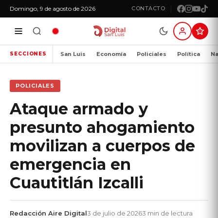
Domingo, 9 de agosto de 2026
CONTACTO
San Luis
Economía
Policiales
Política
Na
SECCIONES
POLICIALES
Ataque armado y
presunto ahogamiento
movilizan a cuerpos de
emergencia en
Cuautitlán Izcalli
Redacción Aire Digital
3 de julio de 2026
3 min de lectura